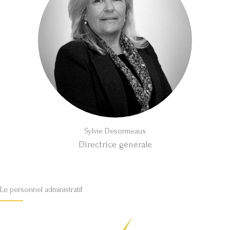
Sylvie Desormeaux
Directrice générale
Le personnel administratif